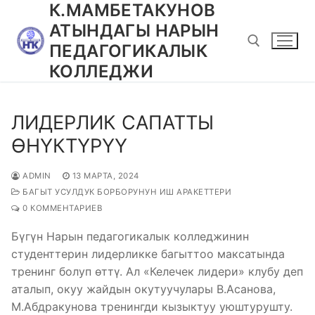
К.МАМБЕТАКУНОВ
Перейти
к
АТЫНДАГЫ НАРЫН
содержимому
ПЕДАГОГИКАЛЫК
КОЛЛЕДЖИ
Найти:
ЛИДЕРЛИК САПАТТЫ
ӨНҮКТҮРҮҮ
ADMIN
13 МАРТА, 2024
БАГЫТ УСУЛДУК БОРБОРУНУН ИШ АРАКЕТТЕРИ
0 КОММЕНТАРИЕВ
Бүгүн Нарын педагогикалык колледжинин
студенттерин лидерликке багыттоо максатында
тренинг болуп өттү. Ал «Келечек лидери» клубу деп
аталып, окуу жайдын окутуучулары В.Асанова,
М.Абдракунова тренингди кызыктуу уюштурушту.