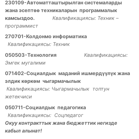
230109-Автоматташтырылган системаларды
жана эсепт
ѳѳ
техникаларын программалык
камсыздоо
.
Квалификациясы: Техник –
программист
270701-Колдонмо информатика
Квалификациясы: Техник
050503-Технология
Квалификациясы:
Эмгек мугалими
071402-Социалдык маданий ишмерд
үүлү
к жана
элдик
к
ѳ
рк
ѳ
м чыгармачылык
Квалификациясы: Чыгармачылык топтун
жетекчиси
050711-Социалдык педагогика
Квалификациясы: Соцпедагог
Окуу контракттык жана бюджеттик негизде
кабыл алынат!