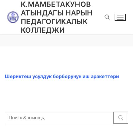
К.МАМБЕТАКУНОВ
Перейти
к
АТЫНДАГЫ НАРЫН
содержимому
ПЕДАГОГИКАЛЫК
КОЛЛЕДЖИ
Найти:
Шериктеш усулдук борборунун иш аракеттери
Найти: