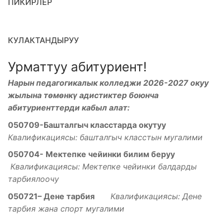
ПИКИРЛЕР
КУЛАКТАНДЫРУУ
Урматтуу абитуриент!
Нарын педагогикалык колледжи 2026-2027 окуу
жылына төмөнкү адистиктер боюнча
абитуриенттерди кабыл алат:
050709-Башталгыч класстарда окутуу
Квалификациясы: башталгыч класстын мугалими
050704- Мектепке чейинки билим беруу
Квалификациясы: Мектепке чейинки балдарды
тарбиялоочу
050721– Дене тарбия
Квалификациясы: Дене
тарбия жана спорт мугалими