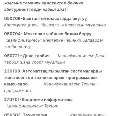
жылына төмөнкү адистиктер боюнча
абитуриенттерди кабыл алат:
050709-Башталгыч класстарда окутуу
Квалификациясы: башталгыч класстын мугалими
050704- Мектепке чейинки билим беруу
Квалификациясы: Мектепке чейинки балдарды
тарбиялоочу
050721– Дене тарбия
Квалификациясы: Дене
тарбия жана спорт мугалими
230109-Автоматташтырылган системаларды
жана эсепт
ѳѳ
техникаларын программалык
камсыздоо
.
Квалификациясы: Техник –
программист
270701-Колдонмо информатика
Квалификациясы: Техник
050503-Технология
Квалификациясы: