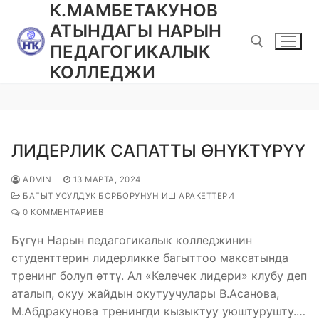
К.МАМБЕТАКУНОВ
Перейти
к
АТЫНДАГЫ НАРЫН
содержимому
ПЕДАГОГИКАЛЫК
КОЛЛЕДЖИ
Найти:
ЛИДЕРЛИК САПАТТЫ ӨНҮКТҮРҮҮ
ADMIN
13 МАРТА, 2024
БАГЫТ УСУЛДУК БОРБОРУНУН ИШ АРАКЕТТЕРИ
0 КОММЕНТАРИЕВ
Бүгүн Нарын педагогикалык колледжинин
студенттерин лидерликке багыттоо максатында
тренинг болуп өттү. Ал «Келечек лидери» клубу деп
аталып, окуу жайдын окутуучулары В.Асанова,
М.Абдракунова тренингди кызыктуу уюштурушту.…