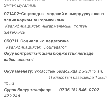
Эмгек мугалими
071402-Социалдык маданий ишмерд
үүлү
к жана
элдик
к
ѳ
рк
ѳ
м чыгармачылык
Квалификациясы: Чыгармачылык топтун
жетекчиси
050711-Социалдык педагогика
Квалификациясы: Соцпедагог
Окуу контракттык жана бюджеттик негизде
кабыл алынат!
Окуу мөөнөтү:
9класстын базасында 2 жыл 10 ай,
11 класстын базасында 1 жыл
10 ай
Сурап билүү телефону: 0706 181 846, 0702
472 748