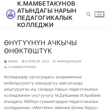
К.МАМБЕТАКУНОВ
Перейти
к
АТЫНДАГЫ НАРЫН
содержимому
ПЕДАГОГИКАЛЫК
КОЛЛЕДЖИ
Найти:
ӨНҮГҮҮНҮН АЧКЫЧЫ
ӨНӨКТӨШТҮК
ADMIN
9 АПРЕЛЯ, 2024
АККРЕДИТАЦИЯ
0 КОММЕНТАРИЕВ
Колледждер ортосундагы академиялык
мобилдүүлүктү жакшыртуу максатында
уюштурулган иш сапарда Нарын педагогикалык
колледжинин окутуучусу М.Дүйшеева И.Арабаев
атындагы КМУнун гуманитардык-педагогикалык
колледжинин «Мектепке чейинки билим берүү»