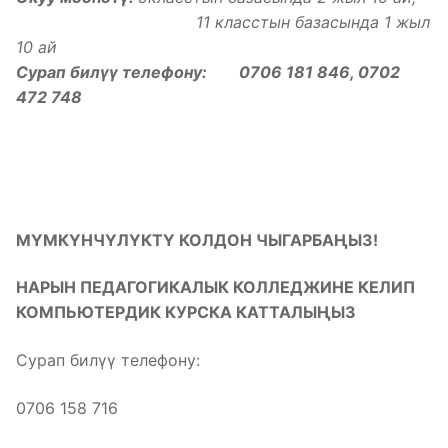
11 класстын базасында 1 жыл
10 ай
Сурап билүү телефону: 0706 181 846, 0702
472 748
МҮМКҮНЧҮЛҮКТҮ КОЛДОН ЧЫГАРБАҢЫЗ!
НАРЫН ПЕДАГОГИКАЛЫК КОЛЛЕДЖИНЕ КЕЛИП
КОМПЬЮТЕРДИК КУРСКА КАТТАЛЫҢЫЗ
Сурап билүү телефону:
0706 158 716