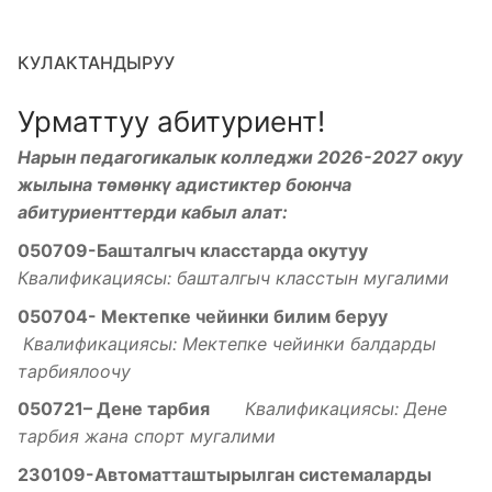
КУЛАКТАНДЫРУУ
Урматтуу абитуриент!
Нарын педагогикалык колледжи 2026-2027 окуу
жылына төмөнкү адистиктер боюнча
абитуриенттерди кабыл алат:
050709-Башталгыч класстарда окутуу
Квалификациясы: башталгыч класстын мугалими
050704- Мектепке чейинки билим беруу
Квалификациясы: Мектепке чейинки балдарды
тарбиялоочу
050721– Дене тарбия
Квалификациясы: Дене
тарбия жана спорт мугалими
230109-Автоматташтырылган системаларды