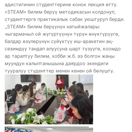
адистигинин студенттерине конок лекция өттү.
«STEAM» билим берүү методикасын колдонуп,
студенттерге практикалык сабак уюштуруп берди.
,,STEAM» билим берүүнүн натыйжалары:
чыгармачыл ой жүгүртүүнүн түрүн өнүктүрүүгө,
балдар өзүлөрүнүн сүйүктүү иш-аракетин аң-
сезимдүү тандап алуусуна шарт түзүүгө, коомдо
ар тараптуу билим, хобби ж.б. ээ болгон жаңы
муундун калыптанышына даярдоо экендиги
тууралуу студенттер менен кенен ой бөлүштү.