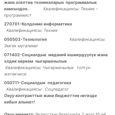
жана эсепт
ѳѳ
техникаларын программалык
камсыздоо
.
Квалификациясы: Техник –
программист
270701-Колдонмо информатика
Квалификациясы: Техник
050503-Технология
Квалификациясы:
Эмгек мугалими
071402-Социалдык маданий ишмерд
үүлү
к жана
элдик
к
ѳ
рк
ѳ
м чыгармачылык
Квалификациясы: Чыгармачылык топтун
жетекчиси
050711-Социалдык педагогика
Квалификациясы: Соцпедагог
Окуу контракттык жана бюджеттик негизде
кабыл алынат!
Окуу мөөнөтү:
9класстын базасында 2 жыл 10 ай,