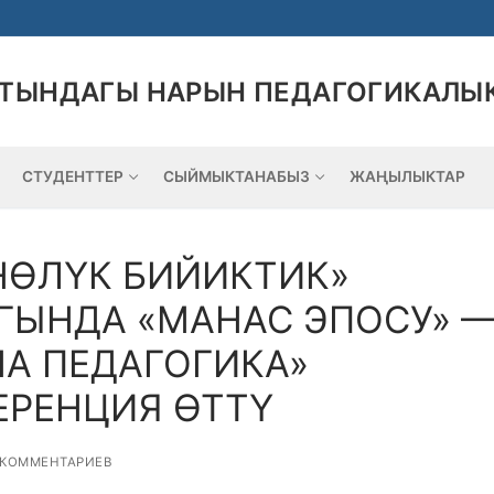
АТЫНДАГЫ НАРЫН ПЕДАГОГИКАЛЫ
СТУДЕНТТЕР
СЫЙМЫКТАНАБЫЗ
ЖАҢЫЛЫКТАР
НӨЛҮК БИЙИКТИК»
ГЫНДА «МАНАС ЭПОСУ» 
А ПЕДАГОГИКА»
РЕНЦИЯ ӨТТҮ
 КОММЕНТАРИЕВ