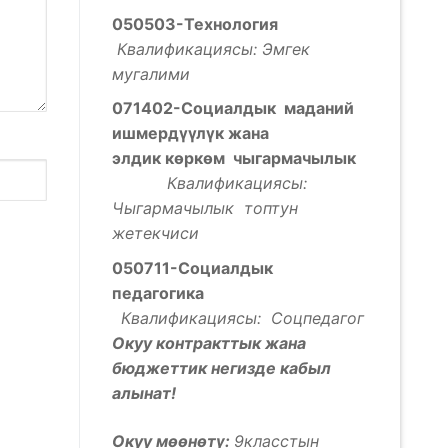
050503-Технология
Квалификациясы: Эмгек
мугалими
071402-Социалдык маданий
ишмерд
үүлү
к жана
элдик
к
ѳ
рк
ѳ
м чыгармачылык
Квалификациясы:
Чыгармачылык топтун
жетекчиси
050711-Социалдык
педагогика
Квалификациясы: Соцпедагог
Окуу контракттык жана
бюджеттик негизде кабыл
алынат!
Окуу мөөнөтү:
9класстын