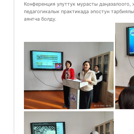
Конференция улуттук мурасты даңазалоого, 
педагогикалык практикада эпостун тарбиялы
аянтча болду.