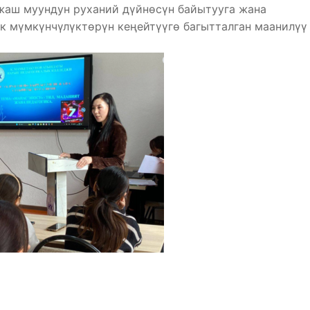
жаш муундун руханий дүйнөсүн байытууга жана
к мүмкүнчүлүктөрүн кеңейтүүгө багытталган маанилүү