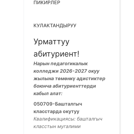
ПИКИРЛЕР
КУЛАКТАНДЫРУУ
Урматтуу
абитуриент!
Нарын педагогикалык
колледжи 2026-2027 окуу
жылына төмөнкү адистиктер
боюнча абитуриенттерди
кабыл алат:
050709-Башталгыч
класстарда окутуу
Квалификациясы: башталгыч
класстын мугалими