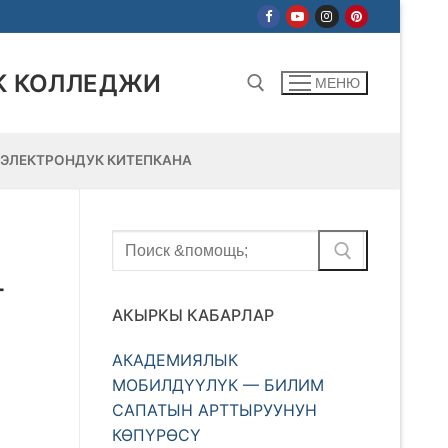
К КОЛЛЕДЖИ
МЕНЮ
ЭЛЕКТРОНДУК КИТЕПКАНА
Найти:
Найти:
—
АКЫРКЫ КАБАРЛАР
АКАДЕМИЯЛЫК
МОБИЛДҮҮЛҮК — БИЛИМ
САПАТЫН АРТТЫРУУНУН
КӨПҮРӨСҮ