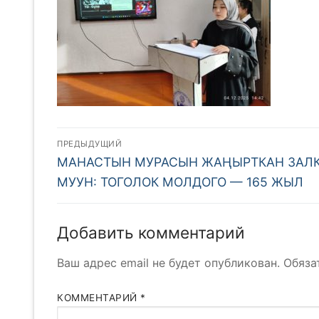
Навигация
ПРЕДЫДУЩИЙ
Предыдущая
по
МАНАСТЫН МУРАСЫН ЖАҢЫРТКАН ЗАЛ
запись:
МУУН: ТОГОЛОК МОЛДОГО — 165 ЖЫЛ
записям
Добавить комментарий
Ваш адрес email не будет опубликован.
Обяза
КОММЕНТАРИЙ
*