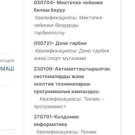
050704- Мектепке чейинки
билим беруу
Квалификациясы: Мектепке
чейинки балдарды
тарбиялоочу
050721– Дене тарбия
Квалификациясы: Дене тарбия
жана спорт мугалими
ДУЮЩИЙ
ЙМАШ
230109-Автоматташтырылган
системаларды жана
эсепт
ѳѳ
техникаларын
программалык камсыздоо
.
Квалификациясы: Техник –
программист
270701-Колдонмо
информатика
Квалификациясы: Техник