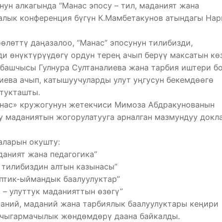
нун алкагында “Манас эпосу – тил, маданият жана
лык конференция бүгүн К.Мамбетакунов атындагы На
өлөттү даңазалоо, “Манас” эпосунун тилибизди,
и өнүктүрүүдөгү ордун терең ачып берүү максатын кө
 башчысы Гулнура Султаналиева жана тарбия иштери б
иева ачып, катышуучуларды улут уңгусун бекемдөөгө
ттукташты.
анас» кружогунун жетекчиси Мимоза Абдракунованын
у маданиятын жогорулатууга арналган мазмундуу докл
аларын окушту:
даният жана педагогика”
е тилибиздин алтын казынасы”
птик-ыймандык баалуулуктар”
– улуттук маданияттын өзөгү”
ханий, маданий жана тарбиялык баалуулуктары кеңири
а чыгармачылык жөндөмдөрү даана байкалды.