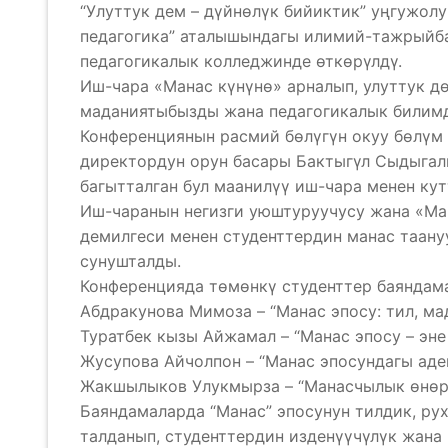
“Улуттук дем – дүйнөлүк бийиктик” уңгужолу
педагогика” аталышындагы илимий-тажрыйба
педагогикалык колледжинде өткөрүлдү.
Иш-чара «Манас күнүнө» арналып, улуттук дө
маданиятыбызды жана педагогикалык билимд
Конференциянын расмий бөлүгүн окуу бөлүм
директордун орун басары Бактыгүл Сыдыгал
багытталган бул маанилүү иш-чара менен ку
Иш-чаранын негизги уюштуруучусу жана «М
демилгеси менен студенттердин манас таану
сунушталды.
Конференцияда төмөнкү студенттер баяндам
Абдракунова Мимоза – “Манас эпосу: тил, ма
Туратбек кызы Айжамал – “Манас эпосу – эн
Жусупова Айчолпон – “Манас эпосундагы аде
Жакшылыков Улукмырза – “Манасчылык өнөр 
Баяндамаларда “Манас” эпосунун тилдик, ру
талданып, студенттердин изденүүчүлүк жан