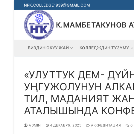
Перейти
NPK.COLLEDGE1939@GMAIL.COM
к
содержимому
К.МАМБЕТАКУНОВ 
БИЗДИН ОКУУ ЖАЙ
КОЛЛЕДЖДИН ТҮЗҮМҮ
«УЛУТТУК ДЕМ- ДҮЙ
УҢГУЖОЛУНУН АЛКА
ТИЛ, МАДАНИЯТ ЖАН
АТАЛЫШЫНДА КОНФЕ
ADMIN
4 ДЕКАБРЯ, 2025
АККРЕДИТАЦИЯ
0