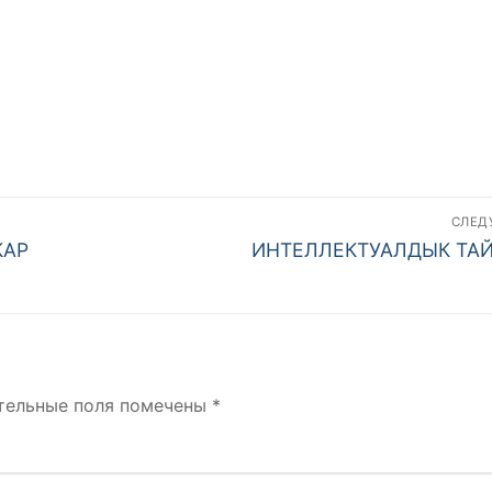
СЛЕ
Следующая
КАР
ИНТЕЛЛЕКТУАЛДЫК ТА
запись:
тельные поля помечены
*