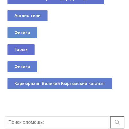
Англис тили
Физика
Тарых
Физика
Каркырахан Великий Кыргызский каганат