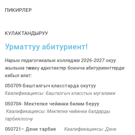
ПИКИРЛЕР
КУЛАКТАНДЫРУУ
Урматтуу абитуриент!
Нарын педагогикалык колледжи 2026-2027 окуу
жылына төмөнкү адистиктер боюнча абитуриенттерди
кабыл алат:
050709-Башталгыч класстарда окутуу
Квалификациясы: башталгыч класстын мугалими
050704- Мектепке чейинки билим беруу
Квалификациясы: Мектепке чейинки балдарды
тарбиялоочу
050721– Дене тарбия
Квалификациясы: Дене