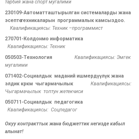
тарбия жана спорт мугалими
230109-Автоматташтырылган системаларды жана
эсепт
ѳѳ
техникаларын программалык камсыздоо
.
Квалификациясы: Техник –программист
270701-Колдонмо информатика
Квалификациясы: Техник
050503-Технология
Квалификациясы: Эмгек
мугалими
071402-Социалдык маданий ишмерд
үүлү
к жана
элдик
к
рк
м чыгармачылык
Квалификациясы:
Чыгармачылык топтун жетекчиси
050711-Социалдык педагогика
Квалификациясы: Соцпедагог
Окуу контракттык жана бюджеттик негизде кабыл
алынат!