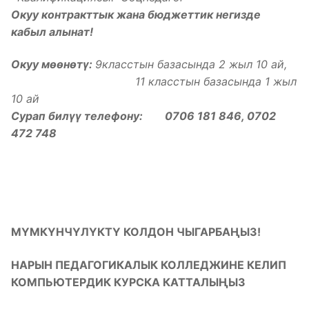
Окуу контракттык жана бюджеттик негизде
кабыл алынат!
Окуу мөөнөтү:
9класстын базасында 2 жыл 10 ай,
11 класстын базасында 1 жыл
10 ай
Сурап билүү телефону: 0706 181 846, 0702
472 748
МҮМКҮНЧҮЛҮКТҮ КОЛДОН ЧЫГАРБАҢЫЗ!
НАРЫН ПЕДАГОГИКАЛЫК КОЛЛЕДЖИНЕ КЕЛИП
КОМПЬЮТЕРДИК КУРСКА КАТТАЛЫҢЫЗ