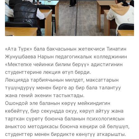
«Ата Түрк» бала бакчасынын жетекчиси Тинатин
Жунушбаева Нарын педагогикалык колледжинин
«Мектепке чейинки билим берүү» адистигинин
студенттерине лекция өтүп берди.
Лекцияда тарбиячынын милдет, максаттарын
түшүндүрүү менен бирге ар бир бала талантуу
жана гений экенин тастыктады.
Ошондой эле баланын көрүү мейкиндигин
көбөйтүү, бир секундда окуу, көрүп айтуу жана
тарткан сүрөтү боюнча баланын психологиясын
аныктоо методикасы боюнча кеңири ой бөлүшүп,
студенттер менен бирдикте көнүгүү аткарышты.