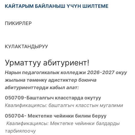
КАЙТАРЫМ БАЙЛАНЫШ ҮЧҮН ШИЛТЕМЕ
ПИКИРЛЕР
КУЛАКТАНДЫРУУ
Урматтуу абитуриент!
Нарын педагогикалык колледжи 2026-2027 окуу
жылына төмөнкү адистиктер боюнча
абитуриенттерди кабыл алат:
050709-Башталгыч класстарда окутуу
Квалификациясы: башталгыч класстын мугалими
050704- Мектепке чейинки билим беруу
Квалификациясы: Мектепке чейинки балдарды
тарбиялоочу