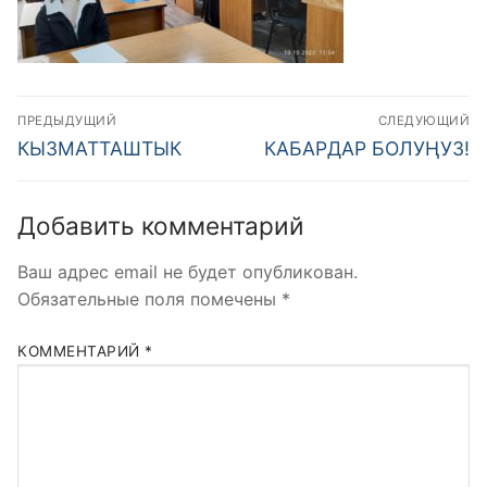
Навигация
ПРЕДЫДУЩИЙ
СЛЕДУЮЩИЙ
по
Предыдущая
Следующая
КЫЗМАТТАШТЫК
КАБАРДАР БОЛУҢУЗ!
запись:
запись:
записям
Добавить комментарий
Ваш адрес email не будет опубликован.
Обязательные поля помечены
*
КОММЕНТАРИЙ
*