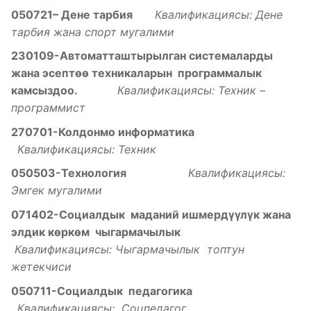
050721– Дене тарбия
Квалификациясы: Дене
тарбия жана спорт мугалими
230109-Автоматташтырылган системаларды
жана эсепт
ѳѳ
техникаларын программалык
камсыздоо
.
Квалификациясы: Техник –
программист
270701-Колдонмо информатика
Квалификациясы: Техник
050503-Технология
Квалификациясы:
Эмгек мугалими
071402-Социалдык маданий ишмерд
үүлү
к жана
элдик
к
ѳ
рк
ѳ
м чыгармачылык
Квалификациясы: Чыгармачылык топтун
жетекчиси
050711-Социалдык педагогика
Квалификациясы: Соцпедагог