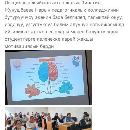
Лекциянын жыйынтыктап жатып Тинатин
Жунушбаева Нарын педагогикалык колледжинин
бүтүрүүчүсү экенин баса белгилеп, талыкпай окуу,
изденүү, үзгүлтүксүз билим алуунун натыйжасында
ийгиликке жеткен сырлары менен бөлүштү жана
студенттерге келечекке карай жакшы
мотивациясын берди .