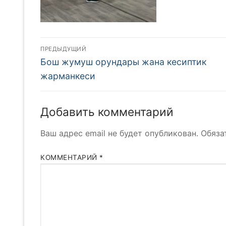
Навигация
ПРЕДЫДУЩИЙ
Предыдущая
по
Бош жумуш орундары жана кесиптик
запись:
жарманкеси
записям
Добавить комментарий
Ваш адрес email не будет опубликован.
Обяза
КОММЕНТАРИЙ
*