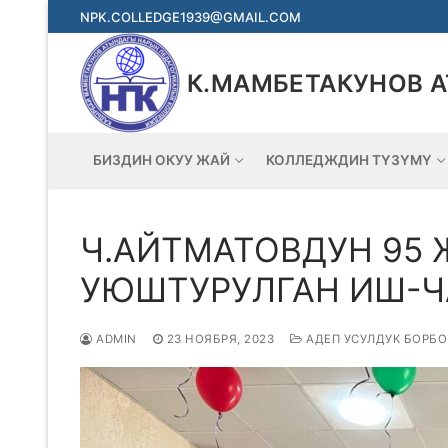
Перейти
NPK.COLLEDGE1939@GMAIL.COM
к
содержимому
К.МАМБЕТАКУНОВ 
БИЗДИН ОКУУ ЖАЙ
КОЛЛЕДЖДИН ТҮЗҮМҮ
Ч.АЙТМАТОВДУН 95
УЮШТУРУЛГАН ИШ-Ч
ADMIN
23 НОЯБРЯ, 2023
АДЕП УСУЛДУК БОРБО