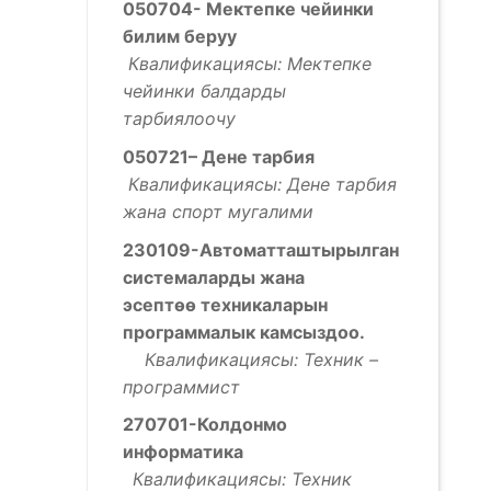
050704- Мектепке чейинки
билим беруу
Квалификациясы: Мектепке
чейинки балдарды
тарбиялоочу
050721– Дене тарбия
Квалификациясы: Дене тарбия
жана спорт мугалими
230109-Автоматташтырылган
системаларды жана
эсепт
ѳѳ
техникаларын
программалык камсыздоо
.
Квалификациясы: Техник –
программист
270701-Колдонмо
информатика
Квалификациясы: Техник