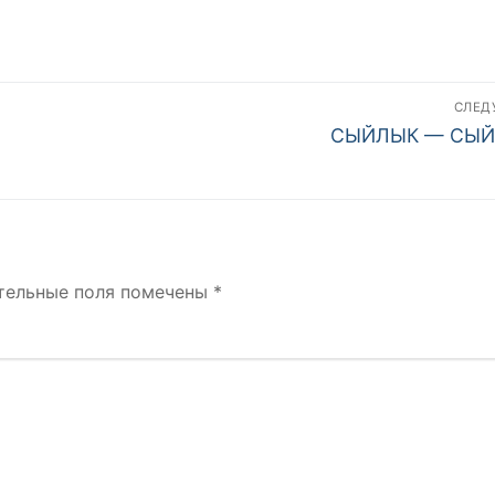
СЛЕ
Следующая
СЫЙЛЫК — СЫЙ
запись:
тельные поля помечены
*