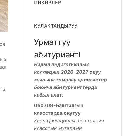
ПИКИРЛЕР
КУЛАКТАНДЫРУУ
Урматтуу
ра
абитуриент!
гыз
Нарын педагогикалык
аат
колледжи 2026-2027 окуу
жылына төмөнкү адистиктер
боюнча абитуриенттерди
ты.
кабыл алат:
050709-Башталгыч
класстарда окутуу
Квалификациясы: башталгыч
класстын мугалими