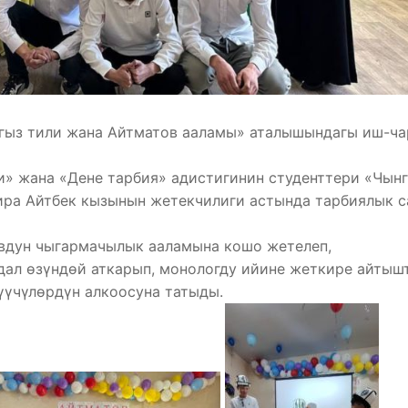
гыз тили жана Айтматов ааламы» аталышындагы иш-ча
и» жана «Дене тарбия» адистигинин студенттери «Чын
ра Айтбек кызынын жетекчилиги астында тарбиялык с
овдун чыгармачылык ааламына кошо жетелеп,
ал өзүндөй аткарып, монологду ийине жеткире айтыш
үүчүлөрдүн алкоосуна татыды.