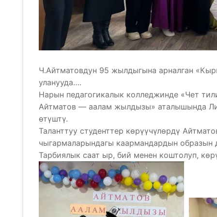
Ч.Айтматовдун 95 жылдыгына арналган «Кыр
уланууда….
Нарын педагогикалык колледжинде «Чет тил
Айтматов — аалам жылдызы» аталышында Ли
өтүштү.
Таланттуу студенттер көрүүчүлөрдү Айтмат
чыгармаларындагы каармандардын образын д
Тарбиялык саат ыр, бий менен коштолуп, көр