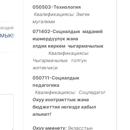
050503-Технология
Квалификациясы: Эмгек
мугалими
ДУЮЩИЙ
071402-Социалдык маданий
МЫК!
ишмерд
үүлү
к жана
элдик
к
ѳ
рк
ѳ
м чыгармачылык
Квалификациясы:
Чыгармачылык топтун
жетекчиси
050711-Социалдык
педагогика
Квалификациясы: Соцпедагог
Окуу контракттык жана
бюджеттик негизде кабыл
алынат!
Окуу мөөнөтү:
9класстын