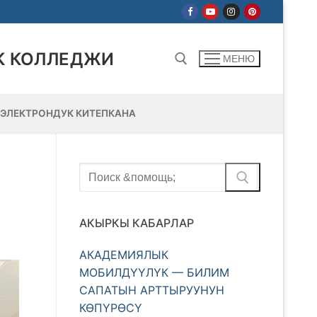
К КОЛЛЕДЖИ
МЕНЮ
ЭЛЕКТРОНДУК КИТЕПКАНА
Найти:
Найти:
АКЫРКЫ КАБАРЛАР
АКАДЕМИЯЛЫК
МОБИЛДҮҮЛҮК — БИЛИМ
САПАТЫН АРТТЫРУУНУН
КӨПҮРӨСҮ