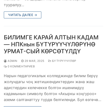
тууралуу…
ЧИТАТЬ ДАЛЕЕ →
БИЛИМГЕ КАРАЙ АЛТЫН КАДАМ
— НПКнын БҮТҮРҮҮЧҮЛӨРҮНӨ
УРМАТ-СЫЙ КӨРСӨТҮЛДҮ
ADMIN
29 МАЯ, 2025
БҮТҮРҮҮЧҮЛӨР
0 КОММЕНТАРИЕВ
Нарын педагогикалык колледжинде билим берүү
жолундагы чоң жетишкендиктердин жана жаш
адистердин келечекке болгон ишенимдүү
кадамынын символу болгон «Акыркы коңгуроо»
аземи салтанаттуу түрдө белгиленди. Бул өзгөчө…