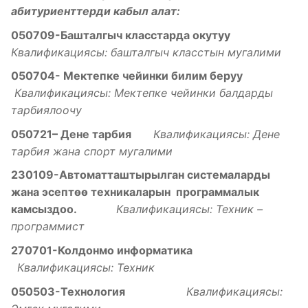
абитуриенттерди кабыл алат:
050709-Башталгыч класстарда окутуу
Квалификациясы: башталгыч класстын мугалими
050704- Мектепке чейинки билим беруу
Квалификациясы: Мектепке чейинки балдарды
тарбиялоочу
050721– Дене тарбия
Квалификациясы: Дене
тарбия жана спорт мугалими
230109-Автоматташтырылган системаларды
жана эсепт
ѳѳ
техникаларын программалык
камсыздоо
.
Квалификациясы: Техник –
программист
270701-Колдонмо информатика
Квалификациясы: Техник
050503-Технология
Квалификациясы: