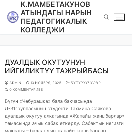
К.МАМБЕТАКУНОВ
Перейти
к
АТЫНДАГЫ НАРЫН
содержимому
ПЕДАГОГИКАЛЫК
КОЛЛЕДЖИ
Найти:
ДУАЛДЫК ОКУТУУНУН
ИЙГИЛИКТҮҮ ТАЖРЫЙБАСЫ
ADMIN
13 НОЯБРЯ, 2025
БҮТҮРҮҮЧҮЛӨР
0 КОММЕНТАРИЕВ
Бүгүн «Чебурашка» бала бакчасында
Д-31группасынын студенти Тахмина Саякова
дуалдык окутуу алкагында «Жапайы жаныбарлар»
темасында ачык сабак өткөрдү. Сабактын негизги
максаты – балдардын жапайы жаныбарлар