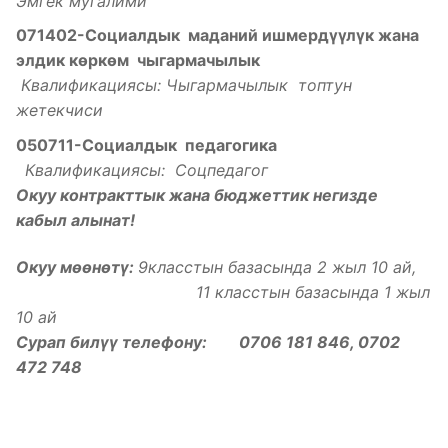
Эмгек мугалими
071402-Социалдык маданий ишмерд
үүлү
к жана
элдик
к
ѳ
рк
ѳ
м чыгармачылык
Квалификациясы: Чыгармачылык топтун
жетекчиси
050711-Социалдык педагогика
Квалификациясы: Соцпедагог
Окуу контракттык жана бюджеттик негизде
кабыл алынат!
Окуу мөөнөтү:
9класстын базасында 2 жыл 10 ай,
11 класстын базасында 1 жыл
10 ай
Сурап билүү телефону: 0706 181 846, 0702
472 748