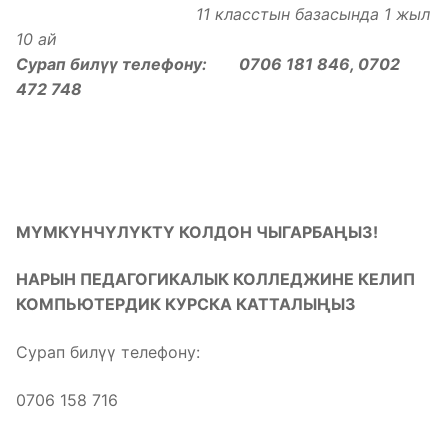
11 класстын базасында 1 жыл
10 ай
Сурап билүү телефону: 0706 181 846, 0702
472 748
МҮМКҮНЧҮЛҮКТҮ КОЛДОН ЧЫГАРБАҢЫЗ!
НАРЫН ПЕДАГОГИКАЛЫК КОЛЛЕДЖИНЕ КЕЛИП
КОМПЬЮТЕРДИК КУРСКА КАТТАЛЫҢЫЗ
Сурап билүү телефону:
0706 158 716