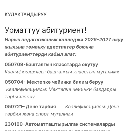
КУЛАКТАНДЫРУУ
Урматтуу абитуриент!
Нарын педагогикалык колледжи 2026-2027 окуу
жылына төмөнкү адистиктер боюнча
абитуриенттерди кабыл алат:
050709-Башталгыч класстарда окутуу
Квалификациясы: башталгыч класстын мугалими
050704- Мектепке чейинки билим беруу
Квалификациясы: Мектепке чейинки балдарды
тарбиялоочу
050721– Дене тарбия
Квалификациясы: Дене
тарбия жана спорт мугалими
230109-Автоматташтырылган системаларды