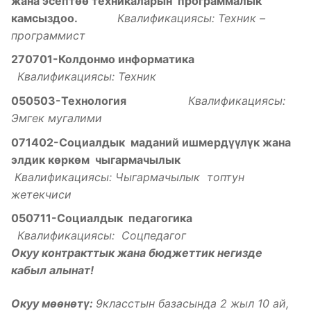
жана эсепт
ѳѳ
техникаларын программалык
камсыздоо
.
Квалификациясы: Техник –
программист
270701-Колдонмо информатика
Квалификациясы: Техник
050503-Технология
Квалификациясы:
Эмгек мугалими
071402-Социалдык маданий ишмерд
үүлү
к жана
элдик
к
ѳ
рк
ѳ
м чыгармачылык
Квалификациясы: Чыгармачылык топтун
жетекчиси
050711-Социалдык педагогика
Квалификациясы: Соцпедагог
Окуу контракттык жана бюджеттик негизде
кабыл алынат!
Окуу мөөнөтү:
9класстын базасында 2 жыл 10 ай,