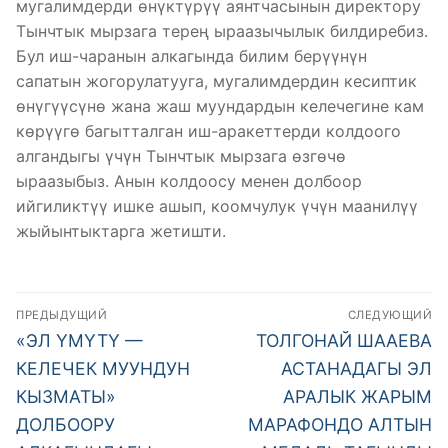
мугалимдерди өнүктүрүү аянтчасынын директору
Тынчтык мырзага терең ыраазычылык билдиребиз.
Бул иш-чаранын алкагында билим берүүнүн
сапатын жогорулатууга, мугалимдердин кесиптик
өнүгүүсүнө жана жаш муундардын келечегине кам
көрүүгө багытталган иш-аракеттерди колдоого
алгандыгы үчүн Тынчтык мырзага өзгөчө
ыраазыбыз. Анын колдоосу менен долбоор
ийгиликтүү ишке ашып, коомчулук үчүн маанилүү
жыйынтыктарга жетишти.
Навигация
ПРЕДЫДУЩИЙ
СЛЕДУЮЩИЙ
по
Предыдущая
Следующая
«ЭЛ ҮМҮТҮ —
ТОЛГОНАЙ ШААЕВА
запись:
запись:
записям
КЕЛЕЧЕК МУУНДУН
АСТАНАДАГЫ ЭЛ
КЫЗМАТЫ»
АРАЛЫК ЖАРЫМ
ДОЛБООРУ
МАРАФОНДО АЛТЫН