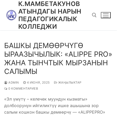
К.МАМБЕТАКУНОВ
Перейти
к
АТЫНДАГЫ НАРЫН
содержимому
ПЕДАГОГИКАЛЫК
КОЛЛЕДЖИ
Найти:
БАШКЫ ДЕМӨӨРЧҮГӨ
ЫРААЗЫЧЫЛЫК: «ALIPPE PRO»
ЖАНА ТЫНЧТЫК МЫРЗАНЫН
САЛЫМЫ
ADMIN
4 ИЮНЯ, 2025
ЖАҢЫЛЫКТАР
0 КОММЕНТАРИЕВ
«Эл үмүтү – келечек муундун кызматы»
долбоорунун ийгиликтүү ишке ашышына зор
салым кошкон башкы демөөрчү — «ALIPPEPRO»