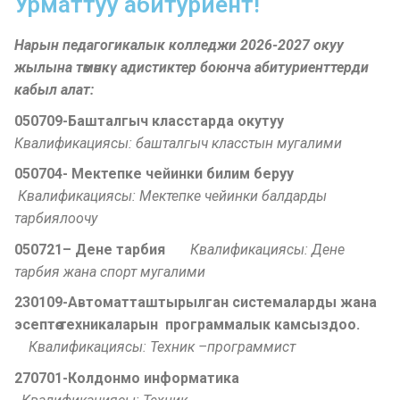
Урматтуу абитуриент!
Нарын педагогикалык колледжи 2026-2027 окуу
жылына төмөнкү адистиктер боюнча абитуриенттерди
кабыл алат:
050709-Башталгыч класстарда окутуу
Квалификациясы: башталгыч класстын мугалими
050704- Мектепке чейинки билим беруу
Квалификациясы: Мектепке чейинки балдарды
тарбиялоочу
050721– Дене тарбия
Квалификациясы: Дене
тарбия жана спорт мугалими
230109-Автоматташтырылган системаларды жана
эсепт
ѳѳ
техникаларын программалык камсыздоо
.
Квалификациясы: Техник –программист
270701-Колдонмо информатика