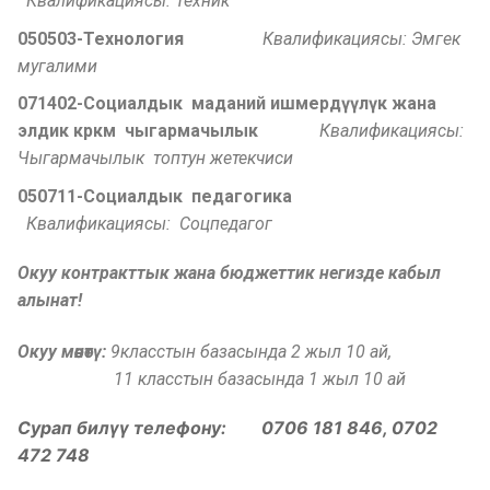
Квалификациясы: Техник
050503-Технология
Квалификациясы: Эмгек
мугалими
071402-Социалдык маданий ишмерд
үүлү
к жана
элдик
к
рк
м чыгармачылык
Квалификациясы:
Чыгармачылык топтун жетекчиси
050711-Социалдык педагогика
Квалификациясы: Соцпедагог
Окуу контракттык жана бюджеттик негизде кабыл
алынат!
Окуу мөөнөтү:
9класстын базасында 2 жыл 10 ай,
11 класстын базасында 1 жыл 10 ай
Сурап билүү телефону: 0706 181 846, 0702
472 748