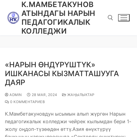
К.МАМБЕТАКУНОВ
АТЫНДАГЫ НАРЫН
ПЕДАГОГИКАЛЫК
КОЛЛЕДЖИ
«НАРЫН ӨНДҮРҮШТҮК»
ИШКАНАСЫ КЫЗМАТТАШУУГА
ДАЯР
ADMIN
28 МАЯ, 2024
ЖАҢЫЛЫКТАР
0 КОММЕНТАРИЕВ
К.Мамбетакуновдун ысымын алып жүргөн Нарын
педагогикалык колледжи чейрек кылымдан бери 1-
жолу оңдоп-түзөөдөн өттү.Азия өнүктүрүү
банкынын каржылоосунда «Секторду өнүктүрүү: