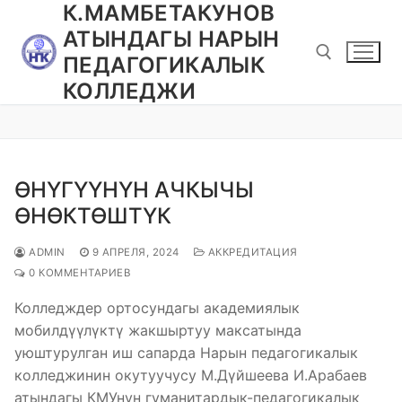
К.МАМБЕТАКУНОВ
Перейти
к
АТЫНДАГЫ НАРЫН
содержимому
ПЕДАГОГИКАЛЫК
КОЛЛЕДЖИ
Найти:
ӨНҮГҮҮНҮН АЧКЫЧЫ
ӨНӨКТӨШТҮК
ADMIN
9 АПРЕЛЯ, 2024
АККРЕДИТАЦИЯ
0 КОММЕНТАРИЕВ
Колледждер ортосундагы академиялык
мобилдүүлүктү жакшыртуу максатында
уюштурулган иш сапарда Нарын педагогикалык
колледжинин окутуучусу М.Дүйшеева И.Арабаев
атындагы КМУнун гуманитардык-педагогикалык