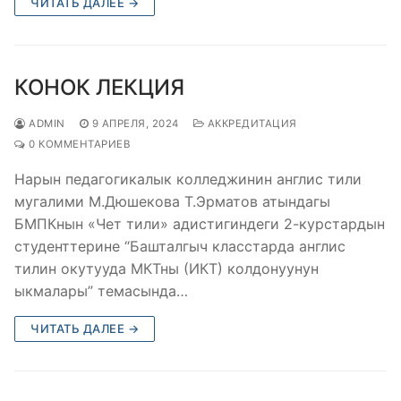
ЧИТАТЬ ДАЛЕЕ →
КОНОК ЛЕКЦИЯ
ADMIN
9 АПРЕЛЯ, 2024
АККРЕДИТАЦИЯ
0 КОММЕНТАРИЕВ
Нарын педагогикалык колледжинин англис тили
мугалими М.Дюшекова Т.Эрматов атындагы
БМПКнын «Чет тили» адистигиндеги 2-курстардын
студенттерине “Башталгыч класстарда англис
тилин окутууда МКТны (ИКТ) колдонуунун
ыкмалары” темасында…
ЧИТАТЬ ДАЛЕЕ →