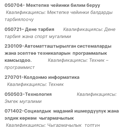
050704- Мектепке чейинки билим беруу
Квалификациясы: Мектепке чейинки балдарды
тарбиялоочу
050721– Дене тарбия
Квалификациясы: Дене
тарбия жана спорт мугалими
230109-Автоматташтырылган системаларды
жана эсепт
ѳѳ
техникаларын программалык
камсыздоо
.
Квалификациясы: Техник –
программист
270701-Колдонмо информатика
Квалификациясы: Техник
050503-Технология
Квалификациясы:
Эмгек мугалими
071402-Социалдык маданий ишмерд
үүлү
к жана
элдик
к
ѳ
рк
ѳ
м чыгармачылык
Квалификациясы: Чыгармачылык топтун