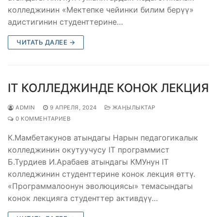
колледжинин «Мектепке чейинки билим берүү»
адистигинин студенттерине…
ЧИТАТЬ ДАЛЕЕ →
IT КОЛЛЕДЖИНДЕ КОНОК ЛЕКЦИЯ
ADMIN
9 АПРЕЛЯ, 2024
ЖАҢЫЛЫКТАР
0 КОММЕНТАРИЕВ
К.Мамбетакунов атындагы Нарын педагогикалык
колледжинин окутуучусу IT программист
Б.Турдиев И.Арабаев атындагы КМУнун IT
колледжинин студенттерине конок лекция өттү.
«Программалоонун эволюциясы» темасындагы
конок лекцияга студенттер активдүү…