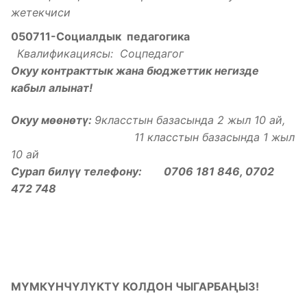
жетекчиси
050711-Социалдык педагогика
Квалификациясы: Соцпедагог
Окуу контракттык жана бюджеттик негизде
кабыл алынат!
Окуу мөөнөтү:
9класстын базасында 2 жыл 10 ай,
11 класстын базасында 1 жыл
10 ай
Сурап билүү телефону: 0706 181 846, 0702
472 748
МҮМКҮНЧҮЛҮКТҮ КОЛДОН ЧЫГАРБАҢЫЗ!